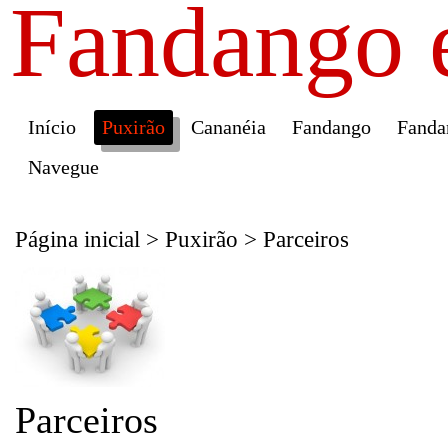
Fandango 
Início
Puxirão
Cananéia
Fandango
Fanda
Navegue
Página inicial
>
Puxirão
>
Parceiros
Parceiros