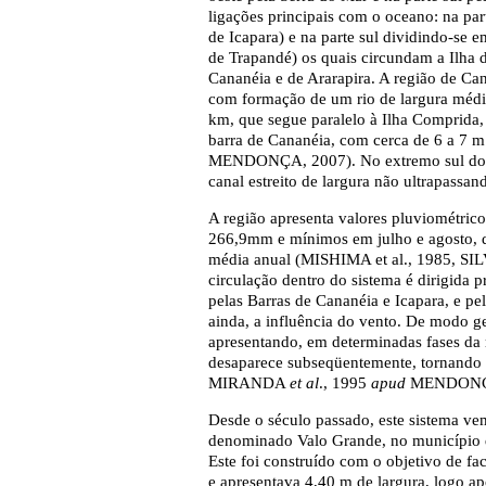
ligações principais com o oceano: na par
de Icapara) e na parte sul dividindo-se
de Trapandé) os quais circundam a Ilha
Cananéia e de Ararapira. A região de C
com formação de um rio de largura médi
km, que segue paralelo à Ilha Comprida,
barra de Cananéia, com cerca de 6 a 
MENDONÇA, 2007). No extremo sul do mu
canal estreito de largura não ultrapassa
A região apresenta valores pluviométri
266,9mm e mínimos em julho e agosto, 
média anual (MISHIMA et al., 1985, S
circulação dentro do sistema é dirigida 
pelas Barras de Cananéia e Icapara, e pe
ainda, a influência do vento. De modo g
apresentando, em determinadas fases da
desaparece subseqüentemente, tornand
MIRANDA
et al
., 1995
apud
MENDONÇA
Desde o século passado, este sistema ve
denominado Valo Grande, no município de
Este foi construído com o objetivo de fac
e apresentava 4,40 m de largura, logo