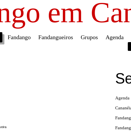
ngo em Can
Fandango
Fandangueiros
Grupos
Agenda
S
Agenda
Cananéi
Fandan
veira
Fandang