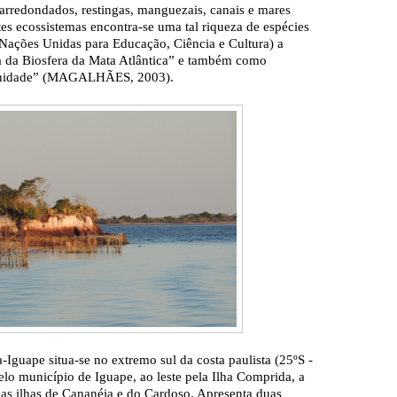
arredondados, restingas, manguezais, canais e mares
tes ecossistemas encontra-se uma tal riqueza de espécies
ações Unidas para Educação, Ciência e Cultura) a
a da Biosfera da Mata Atlântica” e também como
manidade” (MAGALHÃES, 2003).
Iguape situa-se no extremo sul da costa paulista (25ºS -
lo município de Iguape, ao leste pela Ilha Comprida, a
elas ilhas de Cananéia e do Cardoso. Apresenta duas