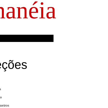
anéia
eções
a
go
ueiros