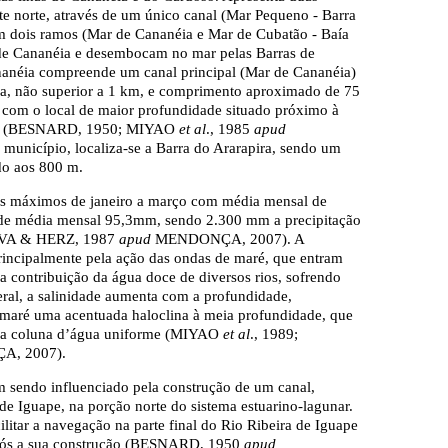
te norte, através de um único canal (Mar Pequeno - Barra
 em dois ramos (Mar de Cananéia e Mar de Cubatão - Baía
 de Cananéia e desembocam no mar pelas Barras de
ananéia compreende um canal principal (Mar de Cananéia)
a, não superior a 1 km, e comprimento aproximado de 75
 com o local de maior profundidade situado próximo à
7 m (BESNARD, 1950; MIYAO
et al
., 1985
apud
nicípio, localiza-se a Barra do Ararapira, sendo um
ndo aos 800 m.
cos máximos de janeiro a março com média mensal de
de média mensal 95,3mm, sendo 2.300 mm a precipitação
ILVA & HERZ, 1987
apud
MENDONÇA, 2007). A
principalmente pela ação das ondas de maré, que entram
la contribuição da água doce de diversos rios, sofrendo
eral, a salinidade aumenta com a profundidade,
 maré uma acentuada haloclina à meia profundidade, que
o a coluna d’água uniforme (MIYAO
et al
., 1989;
, 2007).
m sendo influenciado pela construção de um canal,
 Iguape, na porção norte do sistema estuarino-lagunar.
ilitar a navegação na parte final do Rio Ribeira de Iguape
 após a sua construção (BESNARD, 1950
apud