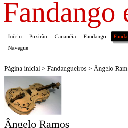
Fandango 
Início
Puxirão
Cananéia
Fandango
Fanda
Navegue
Página inicial
>
Fandangueiros
>
Ângelo Ram
Ângelo Ramos