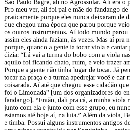
São Paulo Bagre, ali no Agrossolar. Ali era o 
Pro meu ver, ali foi pai e mãe do fandango de
praticamente porque eles nunca deixaram de d
que chegou uma época que parou porque veio 
os outros instrumentos. Aí todo mundo parou
assim eles ainda faziam, às vezes. Mas aí pra nó
porque, quando a gente ia tocar viola e cantar 
dizia: “Lá vai a turma do bobo com a viola nas
aquilo foi ficando chato, ruim, e veio trazer a
Porque a gente não tinha lugar de tocar. Já pe
tocar na praça e a turma apedrejar você e dar r
coisarada. Aí até que chegou esse cidadão que
foi o Limonada” [um dos organizadores do en
fandango]. “Então, dali pra cá, a minha viola
junto com ela e junto com esse grupo, eu nunc
estamos até hoje aí, na luta.” Além da viola, 
e timba. Possui alguns instrumentos antigos 
uma rabeca construída por Servininho – antigo