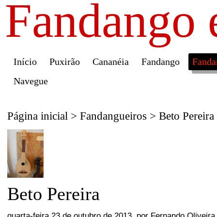
Fandango 
Início
Puxirão
Cananéia
Fandango
Fanda
Navegue
Página inicial
>
Fandangueiros
>
Beto Pereira
Beto Pereira
quarta-feira 23 de outubro de 2013
,
por
Fernando Oliveira