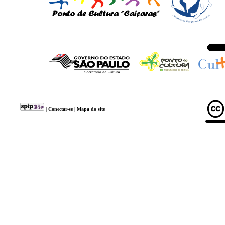
|
Conectar-se
|
Mapa do site