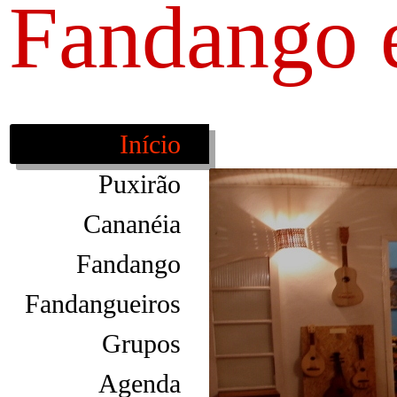
Fandango 
Início
Puxirão
Cananéia
Fandango
Fandangueiros
Grupos
Agenda